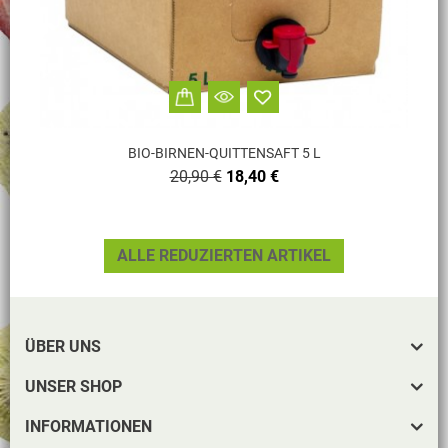
BIO-BIRNEN-QUITTENSAFT 5 L
Verkaufspreis
Preis
20,90 €
18,40 €
ALLE REDUZIERTEN ARTIKEL
ÜBER UNS
UNSER SHOP
INFORMATIONEN