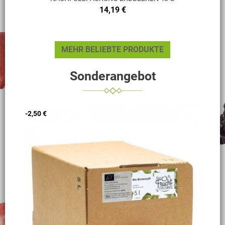
Preis
14,19 €
MEHR BELIEBTE PRODUKTE
Sonderangebot
-2,50 €