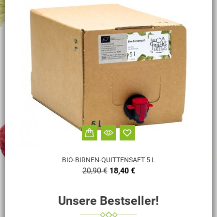
BIO-BIRNEN-QUITTENSAFT 5 L
Verkaufspreis
Preis
20,90 €
18,40 €
Unsere Bestseller!