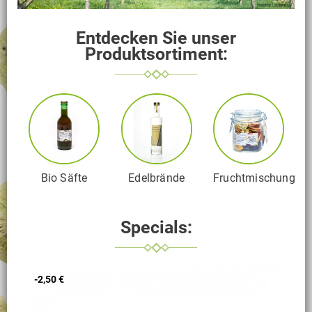
Entdecken Sie unser
Produktsortiment:
hte
Bio Säfte
Edelbrände
Fruchtmischungen
N
Specials:
-2,50 €