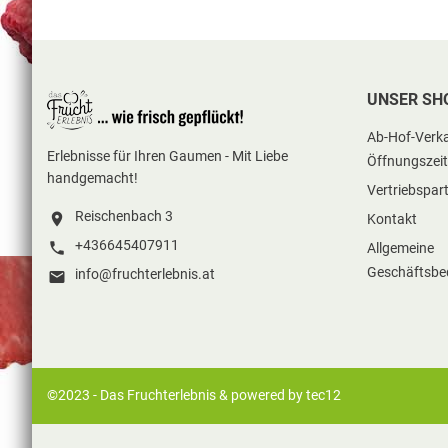
UNSER SH
Ab-Hof-Verka
Erlebnisse für Ihren Gaumen - Mit Liebe
Öffnungszei
handgemacht!
Vertriebspar
Reischenbach 3

Kontakt
+436645407911

Allgemeine
Geschäftsbe
info@fruchterlebnis.at

©2023 - Das Fruchterlebnis &
powered by tec12